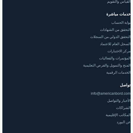
القياس والتقويم
خدمات مباشرة
بوابة الحساب
التحقق من الشهادات
التحقق الدولي من السجلات
السجل العام للاعتماد
مركز الاختبارات
المؤتمرات والفعاليات
المنح والتمويل والفرص التعليمية
الخدمات الرقمية
تواصل
info@americanbord.com
الأخبار والتواصل
الشراكات
المكاتب الإقليمية
عن البورد