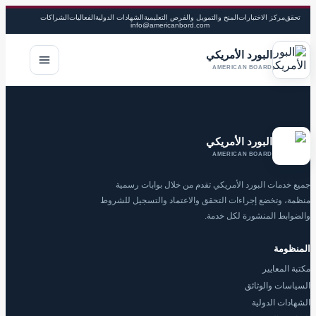
تحقق
مركز الاختبارات
المنح والتمويل والفرص التعليمية
الشهادات الدولية
الفعاليات
الشراكات
info@americanbord.com
البورد الأمريكي
فتح القا
AMERICAN BOARD
البورد الأمريكي
AMERICAN BOARD
جميع خدمات البورد الأمريكي تقدم من خلال بوابات رسمية
منظمة، وتخضع إجراءات التحقق والاعتماد والتسجيل للشروط
والضوابط المنشورة لكل خدمة.
المنظومة
مكتبة المعايير
السياسات والوثائق
الشهادات الدولية