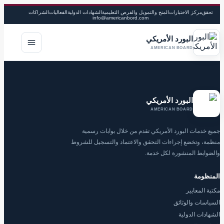
تحقق
مركز الاختبارات
المنح والتمويل والفرص التعليمية
الشهادات الدولية
الفعاليات
الشراكات
info@americanbord.com
البورد الأمريكي
فتح القا
AMERICAN BOARD
البورد الأمريكي
AMERICAN BOARD
جميع خدمات البورد الأمريكي تقدم من خلال بوابات رسمية
منظمة، وتخضع إجراءات التحقق والاعتماد والتسجيل للشروط
والضوابط المنشورة لكل خدمة.
المنظومة
مكتبة المعايير
السياسات والوثائق
الشهادات الدولية