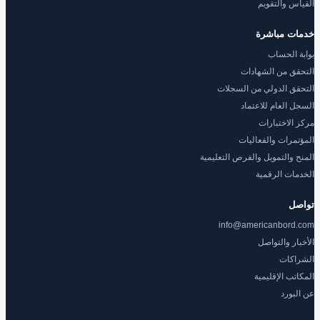
القياس والتقويم
خدمات مباشرة
بوابة الحساب
التحقق من الشهادات
التحقق الدولي من السجلات
السجل العام للاعتماد
مركز الاختبارات
المؤتمرات والفعاليات
المنح والتمويل والفرص التعليمية
الخدمات الرقمية
تواصل
info@americanbord.com
الأخبار والتواصل
الشراكات
المكاتب الإقليمية
عن البورد