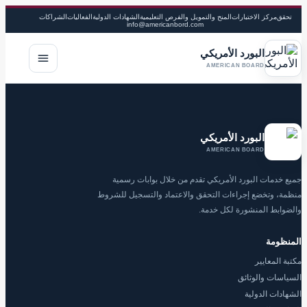
تحقق
مركز الاختبارات
المنح والتمويل والفرص التعليمية
الشهادات الدولية
الفعاليات
الشراكات
info@americanbord.com
البورد الأمريكي
فتح القا
AMERICAN BOARD
البورد الأمريكي
AMERICAN BOARD
جميع خدمات البورد الأمريكي تقدم من خلال بوابات رسمية
منظمة، وتخضع إجراءات التحقق والاعتماد والتسجيل للشروط
والضوابط المنشورة لكل خدمة.
المنظومة
مكتبة المعايير
السياسات والوثائق
الشهادات الدولية