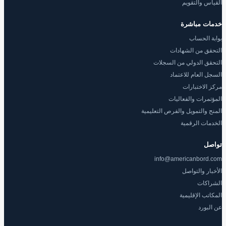
القياس والتقويم
خدمات مباشرة
بوابة الحساب
التحقق من الشهادات
التحقق الدولي من السجلات
السجل العام للاعتماد
مركز الاختبارات
المؤتمرات والفعاليات
المنح والتمويل والفرص التعليمية
الخدمات الرقمية
تواصل
info@americanbord.com
الأخبار والتواصل
الشراكات
المكاتب الإقليمية
عن البورد