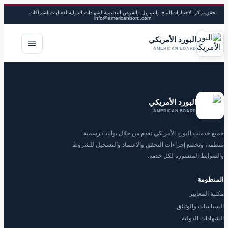
تحقق
مركز الاختبارات
المنح والتمويل والفرص التعليمية
الشهادات الدولية
الفعاليات
الشراكات
info@americanbord.com
البورد الأمريكي
فتح القا
AMERICAN BOARD
البورد الأمريكي
AMERICAN BOARD
جميع خدمات البورد الأمريكي تقدم من خلال بوابات رسمية
منظمة، وتخضع إجراءات التحقق والاعتماد والتسجيل للشروط
والضوابط المنشورة لكل خدمة.
المنظومة
مكتبة المعايير
السياسات والوثائق
الشهادات الدولية