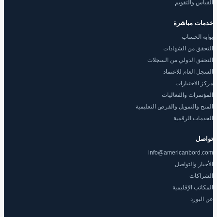
القياس والتقويم
خدمات مباشرة
بوابة الحساب
التحقق من الشهادات
التحقق الدولي من السجلات
السجل العام للاعتماد
مركز الاختبارات
المؤتمرات والفعاليات
المنح والتمويل والفرص التعليمية
الخدمات الرقمية
تواصل
info@americanbord.com
الأخبار والتواصل
الشراكات
المكاتب الإقليمية
عن البورد