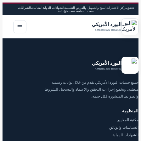
تحقق
مركز الاختبارات
المنح والتمويل والفرص التعليمية
الشهادات الدولية
الفعاليات
الشراكات
info@americanbord.com
البورد الأمريكي
فتح القا
AMERICAN BOARD
البورد الأمريكي
AMERICAN BOARD
جميع خدمات البورد الأمريكي تقدم من خلال بوابات رسمية
منظمة، وتخضع إجراءات التحقق والاعتماد والتسجيل للشروط
والضوابط المنشورة لكل خدمة.
المنظومة
مكتبة المعايير
السياسات والوثائق
الشهادات الدولية