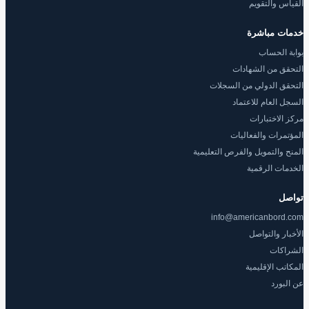
القياس والتقويم
خدمات مباشرة
بوابة الحساب
التحقق من الشهادات
التحقق الدولي من السجلات
السجل العام للاعتماد
مركز الاختبارات
المؤتمرات والفعاليات
المنح والتمويل والفرص التعليمية
الخدمات الرقمية
تواصل
info@americanbord.com
الأخبار والتواصل
الشراكات
المكاتب الإقليمية
عن البورد