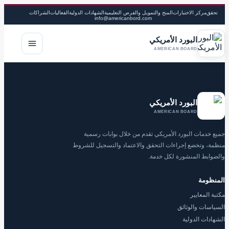
تحقق
مركز الاختبارات
المنح والتمويل والفرص التعليمية
الشهادات الدولية
الفعاليات
الشراكات
info@americanbord.com
البورد الأمريكي
فتح القا
AMERICAN BOARD
البورد الأمريكي
AMERICAN BOARD
جميع خدمات البورد الأمريكي تقدم من خلال بوابات رسمية
منظمة، وتخضع إجراءات التحقق والاعتماد والتسجيل للشروط
والضوابط المنشورة لكل خدمة.
المنظومة
مكتبة المعايير
السياسات والوثائق
الشهادات الدولية