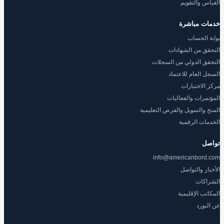
القياس والتقويم
خدمات مباشرة
بوابة الحساب
التحقق من الشهادات
التحقق الدولي من السجلات
السجل العام للاعتماد
مركز الاختبارات
المؤتمرات والفعاليات
المنح والتمويل والفرص التعليمية
الخدمات الرقمية
تواصل
info@americanbord.com
الأخبار والتواصل
الشراكات
المكاتب الإقليمية
عن البورد