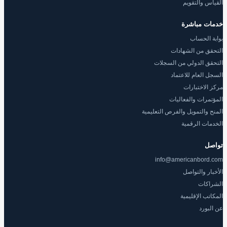
القياس والتقويم
خدمات مباشرة
بوابة الحساب
التحقق من الشهادات
التحقق الدولي من السجلات
السجل العام للاعتماد
مركز الاختبارات
المؤتمرات والفعاليات
المنح والتمويل والفرص التعليمية
الخدمات الرقمية
تواصل
info@americanbord.com
الأخبار والتواصل
الشراكات
المكاتب الإقليمية
عن البورد