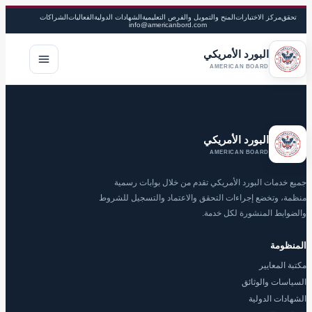
تحقق
مركز الاختبارات
المنح والتمويل والفرص التعليمية
الشهادات الدولية
الفعاليات
الشراكات
info@americanbord.com
البورد الأمريكي
فتح القا
AMERICAN BOARD
البورد الأمريكي
AMERICAN BOARD
جميع خدمات البورد الأمريكي تقدم من خلال بوابات رسمية
منظمة، وتخضع إجراءات التحقق والاعتماد والتسجيل للشروط
والضوابط المنشورة لكل خدمة.
المنظومة
مكتبة المعايير
السياسات والوثائق
الشهادات الدولية