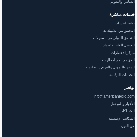
القياس والتقويم
خدمات مباشرة
بوابة الحساب
التحقق من الشهادات
التحقق الدولي من السجلات
السجل العام للاعتماد
مركز الاختبارات
المؤتمرات والفعاليات
المنح والتمويل والفرص التعليمية
الخدمات الرقمية
تواصل
info@americanbord.com
الأخبار والتواصل
الشراكات
المكاتب الإقليمية
عن البورد