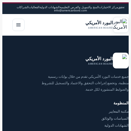
تحقق
مركز الاختبارات
المنح والتمويل والفرص التعليمية
الشهادات الدولية
الفعاليات
الشراكات
info@americanbord.com
البورد الأمريكي
فتح القا
AMERICAN BOARD
البورد الأمريكي
AMERICAN BOARD
جميع خدمات البورد الأمريكي تقدم من خلال بوابات رسمية
منظمة، وتخضع إجراءات التحقق والاعتماد والتسجيل للشروط
والضوابط المنشورة لكل خدمة.
المنظومة
مكتبة المعايير
السياسات والوثائق
الشهادات الدولية