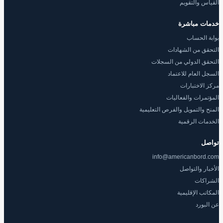
القياس والتقويم
خدمات مباشرة
بوابة الحساب
التحقق من الشهادات
التحقق الدولي من السجلات
السجل العام للاعتماد
مركز الاختبارات
المؤتمرات والفعاليات
المنح والتمويل والفرص التعليمية
الخدمات الرقمية
تواصل
info@americanbord.com
الأخبار والتواصل
الشراكات
المكاتب الإقليمية
عن البورد