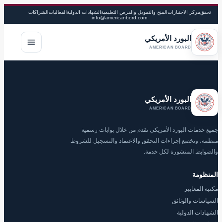
تحقق
مركز الاختبارات
المنح والتمويل والفرص التعليمية
الشهادات الدولية
الفعاليات
الشراكات
info@americanbord.com
البورد الأمريكي
فتح القا
AMERICAN BOARD
البورد الأمريكي
AMERICAN BOARD
جميع خدمات البورد الأمريكي تقدم من خلال بوابات رسمية
منظمة، وتخضع إجراءات التحقق والاعتماد والتسجيل للشروط
والضوابط المنشورة لكل خدمة.
المنظومة
مكتبة المعايير
السياسات والوثائق
الشهادات الدولية