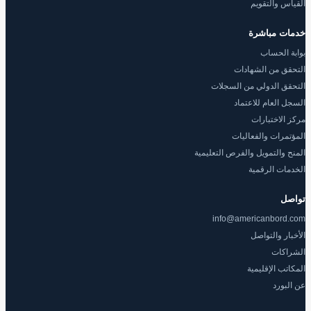
القياس والتقويم
خدمات مباشرة
بوابة الحساب
التحقق من الشهادات
التحقق الدولي من السجلات
السجل العام للاعتماد
مركز الاختبارات
المؤتمرات والفعاليات
المنح والتمويل والفرص التعليمية
الخدمات الرقمية
تواصل
info@americanbord.com
الأخبار والتواصل
الشراكات
المكاتب الإقليمية
عن البورد