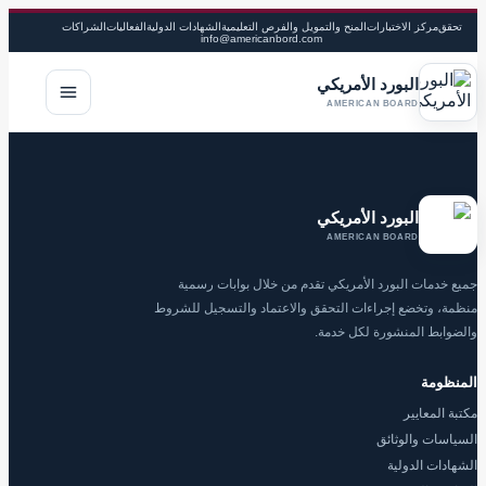
تحقق
مركز الاختبارات
المنح والتمويل والفرص التعليمية
الشهادات الدولية
الفعاليات
الشراكات
info@americanbord.com
البورد الأمريكي
فتح القا
AMERICAN BOARD
البورد الأمريكي
AMERICAN BOARD
جميع خدمات البورد الأمريكي تقدم من خلال بوابات رسمية
منظمة، وتخضع إجراءات التحقق والاعتماد والتسجيل للشروط
والضوابط المنشورة لكل خدمة.
المنظومة
مكتبة المعايير
السياسات والوثائق
الشهادات الدولية