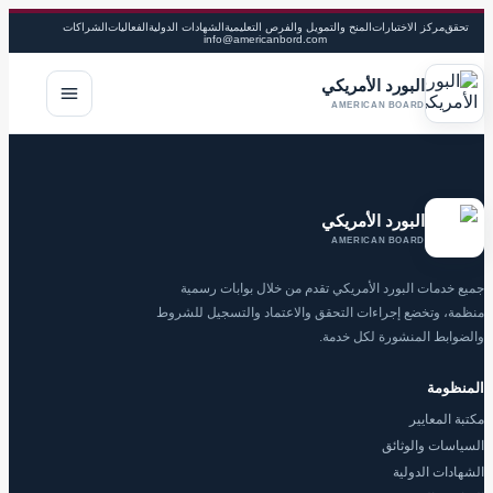
تحقق
مركز الاختبارات
المنح والتمويل والفرص التعليمية
الشهادات الدولية
الفعاليات
الشراكات
info@americanbord.com
البورد الأمريكي
فتح القا
AMERICAN BOARD
البورد الأمريكي
AMERICAN BOARD
جميع خدمات البورد الأمريكي تقدم من خلال بوابات رسمية
منظمة، وتخضع إجراءات التحقق والاعتماد والتسجيل للشروط
والضوابط المنشورة لكل خدمة.
المنظومة
مكتبة المعايير
السياسات والوثائق
الشهادات الدولية