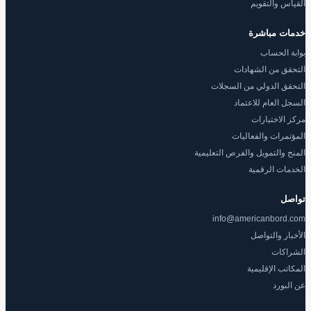
القياس والتقويم
خدمات مباشرة
بوابة الحساب
التحقق من الشهادات
التحقق الدولي من السجلات
السجل العام للاعتماد
مركز الاختبارات
المؤتمرات والفعاليات
المنح والتمويل والفرص التعليمية
الخدمات الرقمية
تواصل
info@americanbord.com
الأخبار والتواصل
الشراكات
المكاتب الإقليمية
عن البورد