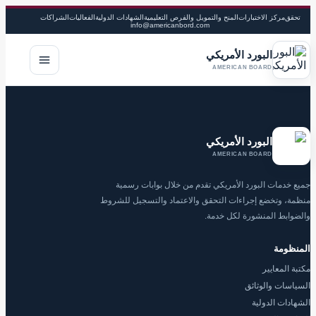
تحقق
مركز الاختبارات
المنح والتمويل والفرص التعليمية
الشهادات الدولية
الفعاليات
الشراكات
info@americanbord.com
البورد الأمريكي
فتح القا
AMERICAN BOARD
البورد الأمريكي
AMERICAN BOARD
جميع خدمات البورد الأمريكي تقدم من خلال بوابات رسمية
منظمة، وتخضع إجراءات التحقق والاعتماد والتسجيل للشروط
والضوابط المنشورة لكل خدمة.
المنظومة
مكتبة المعايير
السياسات والوثائق
الشهادات الدولية