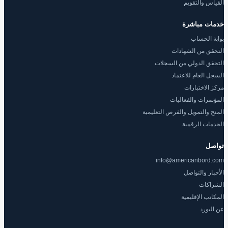
القياس والتقويم
خدمات مباشرة
بوابة الحساب
التحقق من الشهادات
التحقق الدولي من السجلات
السجل العام للاعتماد
مركز الاختبارات
المؤتمرات والفعاليات
المنح والتمويل والفرص التعليمية
الخدمات الرقمية
تواصل
info@americanbord.com
الأخبار والتواصل
الشراكات
المكاتب الإقليمية
عن البورد