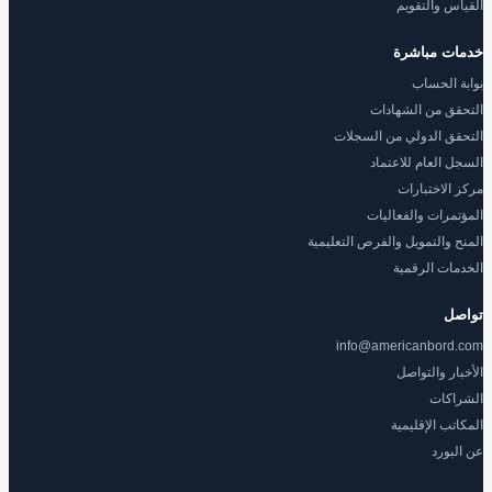
القياس والتقويم
خدمات مباشرة
بوابة الحساب
التحقق من الشهادات
التحقق الدولي من السجلات
السجل العام للاعتماد
مركز الاختبارات
المؤتمرات والفعاليات
المنح والتمويل والفرص التعليمية
الخدمات الرقمية
تواصل
info@americanbord.com
الأخبار والتواصل
الشراكات
المكاتب الإقليمية
عن البورد