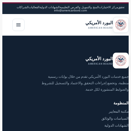
تحقق
مركز الاختبارات
المنح والتمويل والفرص التعليمية
الشهادات الدولية
الفعاليات
الشراكات
info@americanbord.com
البورد الأمريكي
فتح القا
AMERICAN BOARD
البورد الأمريكي
AMERICAN BOARD
جميع خدمات البورد الأمريكي تقدم من خلال بوابات رسمية
منظمة، وتخضع إجراءات التحقق والاعتماد والتسجيل للشروط
والضوابط المنشورة لكل خدمة.
المنظومة
مكتبة المعايير
السياسات والوثائق
الشهادات الدولية