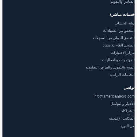
القياس والتقويم
خدمات مباشرة
بوابة الحساب
التحقق من الشهادات
التحقق الدولي من السجلات
السجل العام للاعتماد
مركز الاختبارات
المؤتمرات والفعاليات
المنح والتمويل والفرص التعليمية
الخدمات الرقمية
تواصل
info@americanbord.com
الأخبار والتواصل
الشراكات
المكاتب الإقليمية
عن البورد