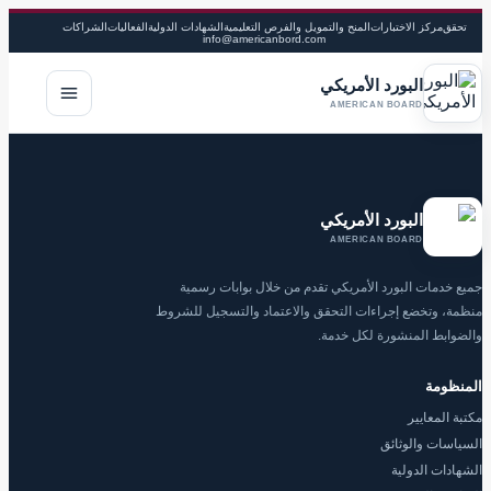
تحقق
مركز الاختبارات
المنح والتمويل والفرص التعليمية
الشهادات الدولية
الفعاليات
الشراكات
info@americanbord.com
البورد الأمريكي
فتح القا
AMERICAN BOARD
البورد الأمريكي
AMERICAN BOARD
جميع خدمات البورد الأمريكي تقدم من خلال بوابات رسمية
منظمة، وتخضع إجراءات التحقق والاعتماد والتسجيل للشروط
والضوابط المنشورة لكل خدمة.
المنظومة
مكتبة المعايير
السياسات والوثائق
الشهادات الدولية