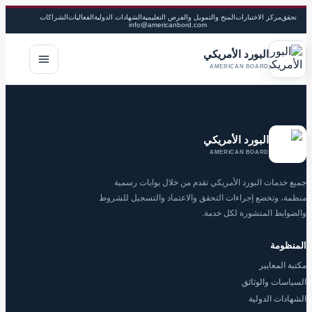
تحقق
مركز الاختبارات
المنح والتمويل والفرص التعليمية
الشهادات الدولية
الفعاليات
الشراكات
info@americanbord.com
البورد الأمريكي
فتح القا
AMERICAN BOARD
البورد الأمريكي
AMERICAN BOARD
جميع خدمات البورد الأمريكي تقدم من خلال بوابات رسمية
منظمة، وتخضع إجراءات التحقق والاعتماد والتسجيل للشروط
والضوابط المنشورة لكل خدمة.
المنظومة
مكتبة المعايير
السياسات والوثائق
الشهادات الدولية