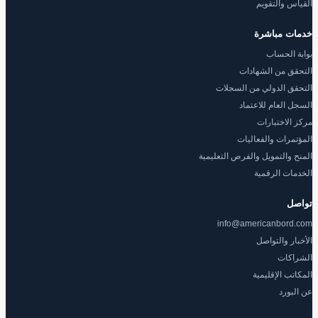
القياس والتقويم
خدمات مباشرة
بوابة الحساب
التحقق من الشهادات
التحقق الدولي من السجلات
السجل العام للاعتماد
مركز الاختبارات
المؤتمرات والفعاليات
المنح والتمويل والفرص التعليمية
الخدمات الرقمية
تواصل
info@americanbord.com
الأخبار والتواصل
الشراكات
المكاتب الإقليمية
عن البورد