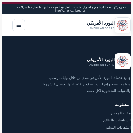
تحقق
مركز الاختبارات
المنح والتمويل والفرص التعليمية
الشهادات الدولية
الفعاليات
الشراكات
info@americanbord.com
البورد الأمريكي
فتح القا
AMERICAN BOARD
البورد الأمريكي
AMERICAN BOARD
جميع خدمات البورد الأمريكي تقدم من خلال بوابات رسمية
منظمة، وتخضع إجراءات التحقق والاعتماد والتسجيل للشروط
والضوابط المنشورة لكل خدمة.
المنظومة
مكتبة المعايير
السياسات والوثائق
الشهادات الدولية