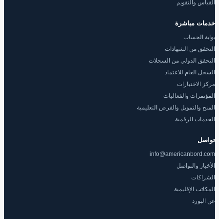
القياس والتقويم
خدمات مباشرة
بوابة الحساب
التحقق من الشهادات
التحقق الدولي من السجلات
السجل العام للاعتماد
مركز الاختبارات
المؤتمرات والفعاليات
المنح والتمويل والفرص التعليمية
الخدمات الرقمية
تواصل
info@americanbord.com
الأخبار والتواصل
الشراكات
المكاتب الإقليمية
عن البورد