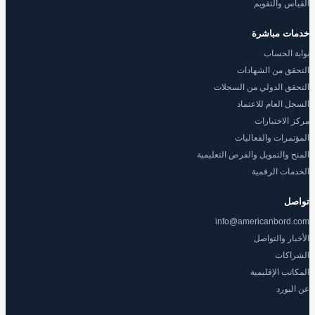
القياس والتقويم
خدمات مباشرة
بوابة الحساب
التحقق من الشهادات
التحقق الدولي من السجلات
السجل العام للاعتماد
مركز الاختبارات
المؤتمرات والفعاليات
المنح والتمويل والفرص التعليمية
الخدمات الرقمية
تواصل
info@americanbord.com
الأخبار والتواصل
الشراكات
المكاتب الإقليمية
عن البورد