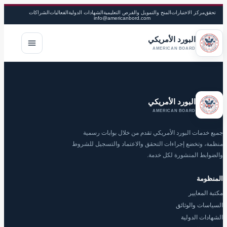
تحقق
مركز الاختبارات
المنح والتمويل والفرص التعليمية
الشهادات الدولية
الفعاليات
الشراكات
info@americanbord.com
البورد الأمريكي
فتح القا
AMERICAN BOARD
البورد الأمريكي
AMERICAN BOARD
جميع خدمات البورد الأمريكي تقدم من خلال بوابات رسمية
منظمة، وتخضع إجراءات التحقق والاعتماد والتسجيل للشروط
والضوابط المنشورة لكل خدمة.
المنظومة
مكتبة المعايير
السياسات والوثائق
الشهادات الدولية