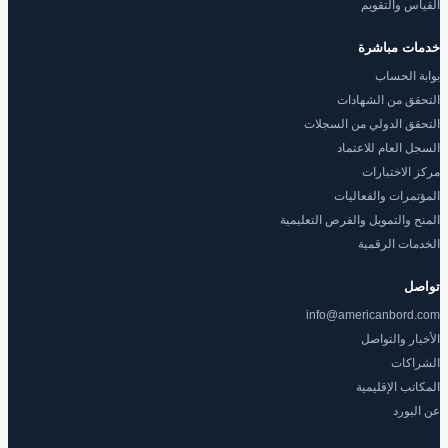
القياس والتقويم
خدمات مباشرة
بوابة الحساب
التحقق من الشهادات
التحقق الدولي من السجلات
السجل العام للاعتماد
مركز الاختبارات
المؤتمرات والفعاليات
المنح والتمويل والفرص التعليمية
الخدمات الرقمية
تواصل
info@americanbord.com
الأخبار والتواصل
الشراكات
المكاتب الإقليمية
عن البورد