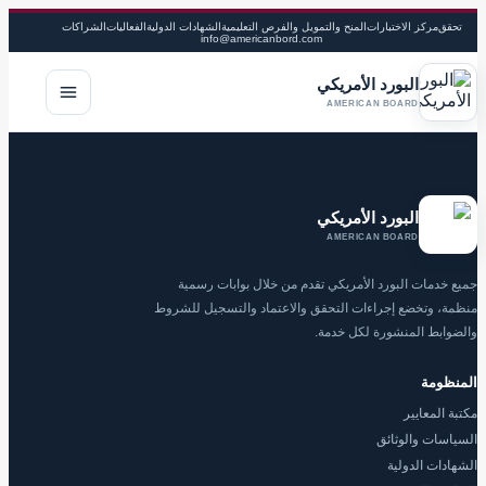
تحقق
مركز الاختبارات
المنح والتمويل والفرص التعليمية
الشهادات الدولية
الفعاليات
الشراكات
info@americanbord.com
البورد الأمريكي
فتح القا
AMERICAN BOARD
البورد الأمريكي
AMERICAN BOARD
جميع خدمات البورد الأمريكي تقدم من خلال بوابات رسمية
منظمة، وتخضع إجراءات التحقق والاعتماد والتسجيل للشروط
والضوابط المنشورة لكل خدمة.
المنظومة
مكتبة المعايير
السياسات والوثائق
الشهادات الدولية