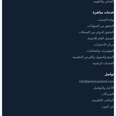
القياس والتقويم
خدمات مباشرة
بوابة الحساب
التحقق من الشهادات
التحقق الدولي من السجلات
السجل العام للاعتماد
مركز الاختبارات
المؤتمرات والفعاليات
المنح والتمويل والفرص التعليمية
الخدمات الرقمية
تواصل
info@americanbord.com
الأخبار والتواصل
الشراكات
المكاتب الإقليمية
عن البورد