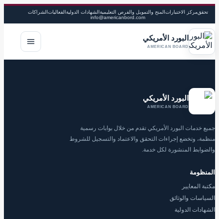
تحقق
مركز الاختبارات
المنح والتمويل والفرص التعليمية
الشهادات الدولية
الفعاليات
الشراكات
info@americanbord.com
البورد الأمريكي
فتح القا
AMERICAN BOARD
البورد الأمريكي
AMERICAN BOARD
جميع خدمات البورد الأمريكي تقدم من خلال بوابات رسمية
منظمة، وتخضع إجراءات التحقق والاعتماد والتسجيل للشروط
والضوابط المنشورة لكل خدمة.
المنظومة
مكتبة المعايير
السياسات والوثائق
الشهادات الدولية