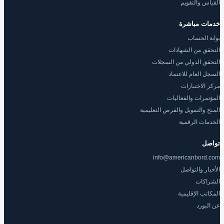
القياس والتقويم
خدمات مباشرة
بوابة الحساب
التحقق من الشهادات
التحقق الدولي من السجلات
السجل العام للاعتماد
مركز الاختبارات
المؤتمرات والفعاليات
المنح والتمويل والفرص التعليمية
الخدمات الرقمية
تواصل
info@americanbord.com
الأخبار والتواصل
الشراكات
المكاتب الإقليمية
عن البورد