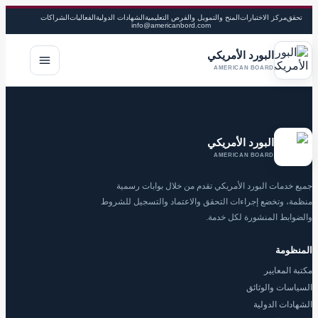
تحقق
مركز الاختبارات
المنح والتمويل والفرص التعليمية
الشهادات الدولية
الفعاليات
الشراكات
info@americanbord.com
البورد الأمريكي
فتح القا
AMERICAN BOARD
البورد الأمريكي
AMERICAN BOARD
جميع خدمات البورد الأمريكي تقدم من خلال بوابات رسمية
منظمة، وتخضع إجراءات التحقق والاعتماد والتسجيل للشروط
والضوابط المنشورة لكل خدمة.
المنظومة
مكتبة المعايير
السياسات والوثائق
الشهادات الدولية