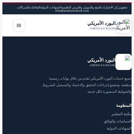
تحقق
مركز الاختبارات
المنح والتمويل والفرص التعليمية
الشهادات الدولية
الفعاليات
الشراكات
info@americanbord.com
البورد الأمريكي
فتح القا
AMERICAN BOARD
البورد الأمريكي
AMERICAN BOARD
جميع خدمات البورد الأمريكي تقدم من خلال بوابات رسمية
منظمة، وتخضع إجراءات التحقق والاعتماد والتسجيل للشروط
والضوابط المنشورة لكل خدمة.
المنظومة
مكتبة المعايير
السياسات والوثائق
الشهادات الدولية