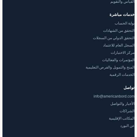
القياس والتقويم
خدمات مباشرة
بوابة الحساب
التحقق من الشهادات
التحقق الدولي من السجلات
السجل العام للاعتماد
مركز الاختبارات
المؤتمرات والفعاليات
المنح والتمويل والفرص التعليمية
الخدمات الرقمية
تواصل
info@americanbord.com
الأخبار والتواصل
الشراكات
المكاتب الإقليمية
عن البورد