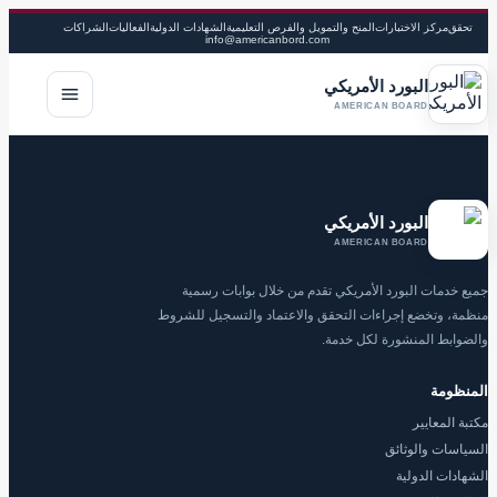
تحقق
مركز الاختبارات
المنح والتمويل والفرص التعليمية
الشهادات الدولية
الفعاليات
الشراكات
info@americanbord.com
البورد الأمريكي
فتح القا
AMERICAN BOARD
البورد الأمريكي
AMERICAN BOARD
جميع خدمات البورد الأمريكي تقدم من خلال بوابات رسمية
منظمة، وتخضع إجراءات التحقق والاعتماد والتسجيل للشروط
والضوابط المنشورة لكل خدمة.
المنظومة
مكتبة المعايير
السياسات والوثائق
الشهادات الدولية