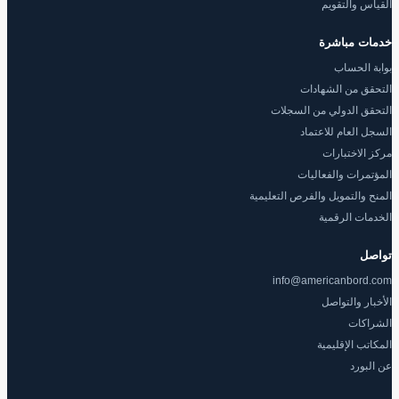
القياس والتقويم
خدمات مباشرة
بوابة الحساب
التحقق من الشهادات
التحقق الدولي من السجلات
السجل العام للاعتماد
مركز الاختبارات
المؤتمرات والفعاليات
المنح والتمويل والفرص التعليمية
الخدمات الرقمية
تواصل
info@americanbord.com
الأخبار والتواصل
الشراكات
المكاتب الإقليمية
عن البورد