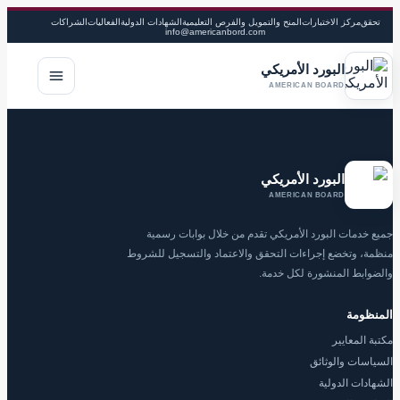
تحقق
مركز الاختبارات
المنح والتمويل والفرص التعليمية
الشهادات الدولية
الفعاليات
الشراكات
info@americanbord.com
البورد الأمريكي
فتح القا
AMERICAN BOARD
البورد الأمريكي
AMERICAN BOARD
جميع خدمات البورد الأمريكي تقدم من خلال بوابات رسمية
منظمة، وتخضع إجراءات التحقق والاعتماد والتسجيل للشروط
والضوابط المنشورة لكل خدمة.
المنظومة
مكتبة المعايير
السياسات والوثائق
الشهادات الدولية