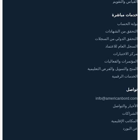
القياس والتقويم
خدمات مباشرة
بوابة الحساب
التحقق من الشهادات
التحقق الدولي من السجلات
السجل العام للاعتماد
مركز الاختبارات
المؤتمرات والفعاليات
المنح والتمويل والفرص التعليمية
الخدمات الرقمية
تواصل
info@americanbord.com
الأخبار والتواصل
الشراكات
المكاتب الإقليمية
عن البورد