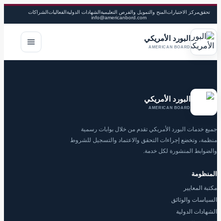
تحقق
مركز الاختبارات
المنح والتمويل والفرص التعليمية
الشهادات الدولية
الفعاليات
الشراكات
info@americanbord.com
البورد الأمريكي
فتح القا
AMERICAN BOARD
البورد الأمريكي
AMERICAN BOARD
جميع خدمات البورد الأمريكي تقدم من خلال بوابات رسمية
منظمة، وتخضع إجراءات التحقق والاعتماد والتسجيل للشروط
والضوابط المنشورة لكل خدمة.
المنظومة
مكتبة المعايير
السياسات والوثائق
الشهادات الدولية