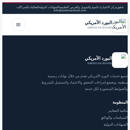
تحقق
مركز الاختبارات
المنح والتمويل والفرص التعليمية
الشهادات الدولية
الفعاليات
الشراكات
info@americanbord.com
البورد الأمريكي
فتح القا
AMERICAN BOARD
البورد الأمريكي
AMERICAN BOARD
جميع خدمات البورد الأمريكي تقدم من خلال بوابات رسمية
منظمة، وتخضع إجراءات التحقق والاعتماد والتسجيل للشروط
والضوابط المنشورة لكل خدمة.
المنظومة
مكتبة المعايير
السياسات والوثائق
الشهادات الدولية