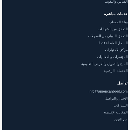
القياس والتقويم
خدمات مباشرة
بوابة الحساب
التحقق من الشهادات
التحقق الدولي من السجلات
السجل العام للاعتماد
مركز الاختبارات
المؤتمرات والفعاليات
المنح والتمويل والفرص التعليمية
الخدمات الرقمية
تواصل
info@americanbord.com
الأخبار والتواصل
الشراكات
المكاتب الإقليمية
عن البورد