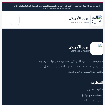
تحقق
مركز الاختبارات
المنح والتمويل والفرص التعليمية
الشهادات الدولية
الفعاليات
الشراكات
info@americanbord.com
البورد الأمريكي
فتح القا
AMERICAN BOARD
البورد الأمريكي
AMERICAN BOARD
جميع خدمات البورد الأمريكي تقدم من خلال بوابات رسمية
منظمة، وتخضع إجراءات التحقق والاعتماد والتسجيل للشروط
والضوابط المنشورة لكل خدمة.
المنظومة
مكتبة المعايير
السياسات والوثائق
الشهادات الدولية