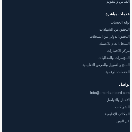
القياس والتقويم
خدمات مباشرة
بوابة الحساب
التحقق من الشهادات
التحقق الدولي من السجلات
السجل العام للاعتماد
مركز الاختبارات
المؤتمرات والفعاليات
المنح والتمويل والفرص التعليمية
الخدمات الرقمية
تواصل
info@americanbord.com
الأخبار والتواصل
الشراكات
المكاتب الإقليمية
عن البورد