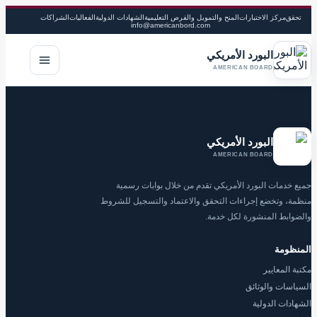
تحقق
مركز الاختبارات
المنح والتمويل والفرص التعليمية
الشهادات الدولية
الفعاليات
الشراكات
info@americanbord.com
البورد الأمريكي
فتح القا
AMERICAN BOARD
البورد الأمريكي
AMERICAN BOARD
جميع خدمات البورد الأمريكي تقدم من خلال بوابات رسمية
منظمة، وتخضع إجراءات التحقق والاعتماد والتسجيل للشروط
والضوابط المنشورة لكل خدمة.
المنظومة
مكتبة المعايير
السياسات والوثائق
الشهادات الدولية