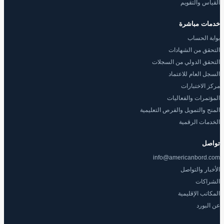
القياس والتقويم
خدمات مباشرة
بوابة الحساب
التحقق من الشهادات
التحقق الدولي من السجلات
السجل العام للاعتماد
مركز الاختبارات
المؤتمرات والفعاليات
المنح والتمويل والفرص التعليمية
الخدمات الرقمية
تواصل
info@americanbord.com
الأخبار والتواصل
الشراكات
المكاتب الإقليمية
عن البورد