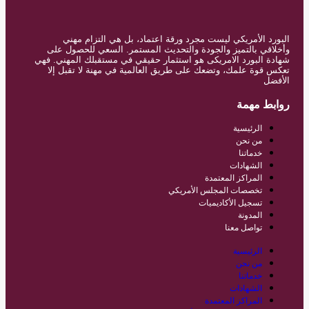
البورد الأمريكي ليست مجرد ورقة اعتماد، بل هي التزام مهني
وأخلاقي بالتميز والجودة والتحديث المستمر. السعي للحصول على
شهادة البورد الامريكى هو استثمار حقيقي في مستقبلك المهني. فهي
تعكس قوة علمك، وتضعك على طريق العالمية في مهنة لا تقبل إلا
الأفضل
روابط مهمة
الرئيسية
من نحن
خدماتنا
الشهادات
المراكز المعتمدة
تخصصات المجلس الأمريكي
تسجيل الأكاديميات
المدونة
تواصل معنا
الرئيسية
من نحن
خدماتنا
الشهادات
المراكز المعتمدة