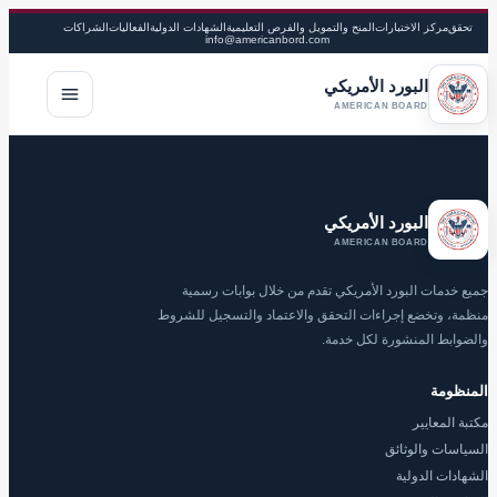
تحقق
مركز الاختبارات
المنح والتمويل والفرص التعليمية
الشهادات الدولية
الفعاليات
الشراكات
info@americanbord.com
البورد الأمريكي
فتح القا
AMERICAN BOARD
البورد الأمريكي
AMERICAN BOARD
جميع خدمات البورد الأمريكي تقدم من خلال بوابات رسمية
منظمة، وتخضع إجراءات التحقق والاعتماد والتسجيل للشروط
والضوابط المنشورة لكل خدمة.
المنظومة
مكتبة المعايير
السياسات والوثائق
الشهادات الدولية