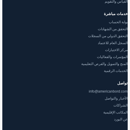
القياس والتقويم
خدمات مباشرة
بوابة الحساب
التحقق من الشهادات
التحقق الدولي من السجلات
السجل العام للاعتماد
مركز الاختبارات
المؤتمرات والفعاليات
المنح والتمويل والفرص التعليمية
الخدمات الرقمية
تواصل
info@americanbord.com
الأخبار والتواصل
الشراكات
المكاتب الإقليمية
عن البورد