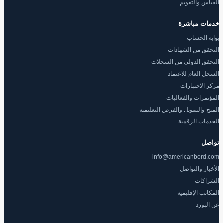
القياس والتقويم
خدمات مباشرة
بوابة الحساب
التحقق من الشهادات
التحقق الدولي من السجلات
السجل العام للاعتماد
مركز الاختبارات
المؤتمرات والفعاليات
المنح والتمويل والفرص التعليمية
الخدمات الرقمية
تواصل
info@americanbord.com
الأخبار والتواصل
الشراكات
المكاتب الإقليمية
عن البورد