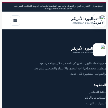
تحقق
مركز الاختبارات
المنح والتمويل والفرص التعليمية
الشهادات الدولية
الفعاليات
الشراكات
info@americanbord.com
البورد الأمريكي
فتح القا
AMERICAN BOARD
البورد الأمريكي
AMERICAN BOARD
جميع خدمات البورد الأمريكي تقدم من خلال بوابات رسمية
منظمة، وتخضع إجراءات التحقق والاعتماد والتسجيل للشروط
والضوابط المنشورة لكل خدمة.
المنظومة
مكتبة المعايير
السياسات والوثائق
الشهادات الدولية