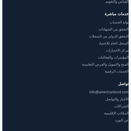
القياس والتقويم
خدمات مباشرة
بوابة الحساب
التحقق من الشهادات
التحقق الدولي من السجلات
السجل العام للاعتماد
مركز الاختبارات
المؤتمرات والفعاليات
المنح والتمويل والفرص التعليمية
الخدمات الرقمية
تواصل
info@americanbord.com
الأخبار والتواصل
الشراكات
المكاتب الإقليمية
عن البورد