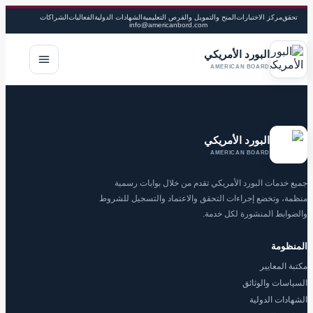
تحقق
مركز الاختبارات
المنح والتمويل والفرص التعليمية
الشهادات الدولية
الفعاليات
الشراكات
info@americanbord.com
البورد الأمريكي
فتح القا
AMERICAN BOARD
البورد الأمريكي
AMERICAN BOARD
جميع خدمات البورد الأمريكي تقدم من خلال بوابات رسمية
منظمة، وتخضع إجراءات التحقق والاعتماد والتسجيل للشروط
والضوابط المنشورة لكل خدمة.
المنظومة
مكتبة المعايير
السياسات والوثائق
الشهادات الدولية