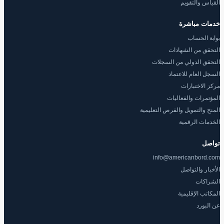
القياس والتقويم
خدمات مباشرة
بوابة الحساب
التحقق من الشهادات
التحقق الدولي من السجلات
السجل العام للاعتماد
مركز الاختبارات
المؤتمرات والفعاليات
المنح والتمويل والفرص التعليمية
الخدمات الرقمية
تواصل
info@americanbord.com
الأخبار والتواصل
الشراكات
المكاتب الإقليمية
عن البورد