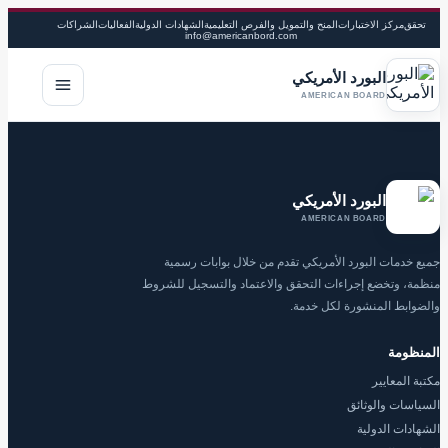
تحقق
مركز الاختبارات
المنح والتمويل والفرص التعليمية
الشهادات الدولية
الفعاليات
الشراكات
info@americanbord.com
البورد الأمريكي
فتح القا
AMERICAN BOARD
البورد الأمريكي
AMERICAN BOARD
جميع خدمات البورد الأمريكي تقدم من خلال بوابات رسمية
منظمة، وتخضع إجراءات التحقق والاعتماد والتسجيل للشروط
والضوابط المنشورة لكل خدمة.
المنظومة
مكتبة المعايير
السياسات والوثائق
الشهادات الدولية