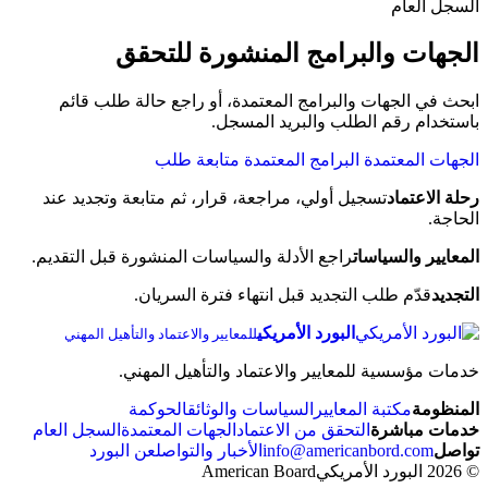
السجل العام
الجهات والبرامج المنشورة للتحقق
ابحث في الجهات والبرامج المعتمدة، أو راجع حالة طلب قائم
باستخدام رقم الطلب والبريد المسجل.
الجهات المعتمدة
البرامج المعتمدة
متابعة طلب
رحلة الاعتماد
تسجيل أولي، مراجعة، قرار، ثم متابعة وتجديد عند
الحاجة.
المعايير والسياسات
راجع الأدلة والسياسات المنشورة قبل التقديم.
التجديد
قدّم طلب التجديد قبل انتهاء فترة السريان.
البورد الأمريكي
للمعايير والاعتماد والتأهيل المهني
خدمات مؤسسية للمعايير والاعتماد والتأهيل المهني.
المنظومة
مكتبة المعايير
السياسات والوثائق
الحوكمة
خدمات مباشرة
التحقق من الاعتماد
الجهات المعتمدة
السجل العام
تواصل
info@americanbord.com
الأخبار والتواصل
عن البورد
© 2026 البورد الأمريكي
American Board