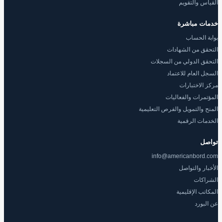
القياس والتقويم
خدمات مباشرة
بوابة الحساب
التحقق من الشهادات
التحقق الدولي من السجلات
السجل العام للاعتماد
مركز الاختبارات
المؤتمرات والفعاليات
المنح والتمويل والفرص التعليمية
الخدمات الرقمية
تواصل
info@americanbord.com
الأخبار والتواصل
الشراكات
المكاتب الإقليمية
عن البورد