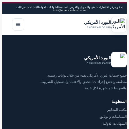
تحقق
مركز الاختبارات
المنح والتمويل والفرص التعليمية
الشهادات الدولية
الفعاليات
الشراكات
info@americanbord.com
البورد الأمريكي
فتح القا
AMERICAN BOARD
البورد الأمريكي
AMERICAN BOARD
جميع خدمات البورد الأمريكي تقدم من خلال بوابات رسمية
منظمة، وتخضع إجراءات التحقق والاعتماد والتسجيل للشروط
والضوابط المنشورة لكل خدمة.
المنظومة
مكتبة المعايير
السياسات والوثائق
الشهادات الدولية