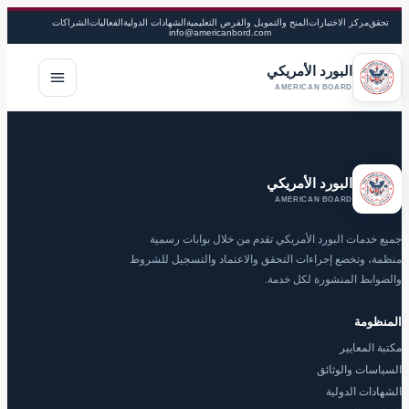
تحقق
مركز الاختبارات
المنح والتمويل والفرص التعليمية
الشهادات الدولية
الفعاليات
الشراكات
info@americanbord.com
البورد الأمريكي
فتح القا
AMERICAN BOARD
البورد الأمريكي
AMERICAN BOARD
جميع خدمات البورد الأمريكي تقدم من خلال بوابات رسمية
منظمة، وتخضع إجراءات التحقق والاعتماد والتسجيل للشروط
والضوابط المنشورة لكل خدمة.
المنظومة
مكتبة المعايير
السياسات والوثائق
الشهادات الدولية