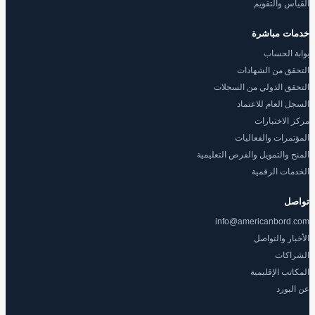
القياس والتقويم
خدمات مباشرة
بوابة الحساب
التحقق من الشهادات
التحقق الدولي من السجلات
السجل العام للاعتماد
مركز الاختبارات
المؤتمرات والفعاليات
المنح والتمويل والفرص التعليمية
الخدمات الرقمية
تواصل
info@americanbord.com
الأخبار والتواصل
الشراكات
المكاتب الإقليمية
عن البورد