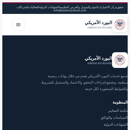
تحقق
مركز الاختبارات
المنح والتمويل والفرص التعليمية
الشهادات الدولية
الفعاليات
الشراكات
info@americanbord.com
البورد الأمريكي
فتح القا
AMERICAN BOARD
البورد الأمريكي
AMERICAN BOARD
جميع خدمات البورد الأمريكي تقدم من خلال بوابات رسمية
منظمة، وتخضع إجراءات التحقق والاعتماد والتسجيل للشروط
والضوابط المنشورة لكل خدمة.
المنظومة
مكتبة المعايير
السياسات والوثائق
الشهادات الدولية