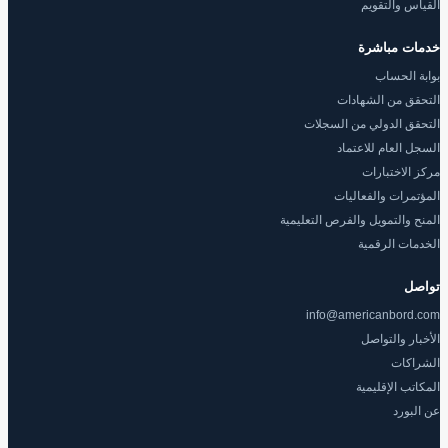
القياس والتقويم
خدمات مباشرة
بوابة الحساب
التحقق من الشهادات
التحقق الدولي من السجلات
السجل العام للاعتماد
مركز الاختبارات
المؤتمرات والفعاليات
المنح والتمويل والفرص التعليمية
الخدمات الرقمية
تواصل
info@americanbord.com
الأخبار والتواصل
الشراكات
المكاتب الإقليمية
عن البورد