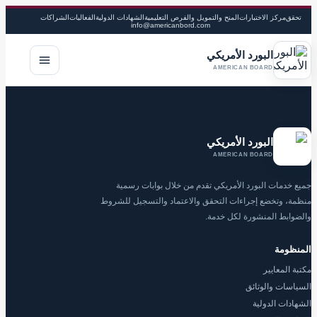
تحقق
مركز الاختبارات
المنح والتمويل والفرص التعليمية
الشهادات الدولية
الفعاليات
الشراكات
info@americanbord.com
البورد الأمريكي
فتح القا
AMERICAN BOARD
البورد الأمريكي
AMERICAN BOARD
جميع خدمات البورد الأمريكي تقدم من خلال بوابات رسمية
منظمة، وتخضع إجراءات التحقق والاعتماد والتسجيل للشروط
والضوابط المنشورة لكل خدمة.
المنظومة
مكتبة المعايير
السياسات والوثائق
الشهادات الدولية