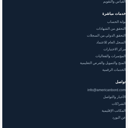
القياس والتقويم
خدمات مباشرة
بوابة الحساب
التحقق من الشهادات
التحقق الدولي من السجلات
السجل العام للاعتماد
مركز الاختبارات
المؤتمرات والفعاليات
المنح والتمويل والفرص التعليمية
الخدمات الرقمية
تواصل
info@americanbord.com
الأخبار والتواصل
الشراكات
المكاتب الإقليمية
عن البورد