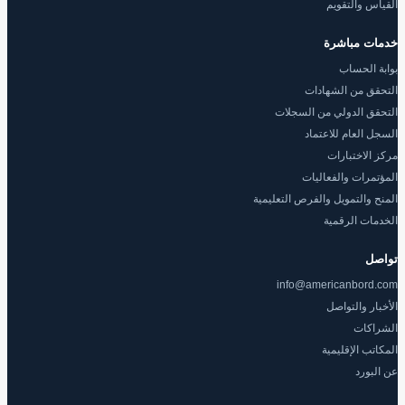
القياس والتقويم
خدمات مباشرة
بوابة الحساب
التحقق من الشهادات
التحقق الدولي من السجلات
السجل العام للاعتماد
مركز الاختبارات
المؤتمرات والفعاليات
المنح والتمويل والفرص التعليمية
الخدمات الرقمية
تواصل
info@americanbord.com
الأخبار والتواصل
الشراكات
المكاتب الإقليمية
عن البورد