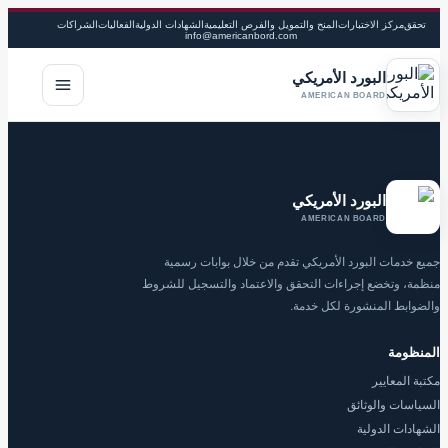
تحقق
مركز الاختبارات
المنح والتمويل والفرص التعليمية
الشهادات الدولية
الفعاليات
الشراكات
info@americanbord.com
البورد الأمريكي
فتح القا
AMERICAN BOARD
البورد الأمريكي
AMERICAN BOARD
جميع خدمات البورد الأمريكي تقدم من خلال بوابات رسمية
منظمة، وتخضع إجراءات التحقق والاعتماد والتسجيل للشروط
والضوابط المنشورة لكل خدمة.
المنظومة
مكتبة المعايير
السياسات والوثائق
الشهادات الدولية