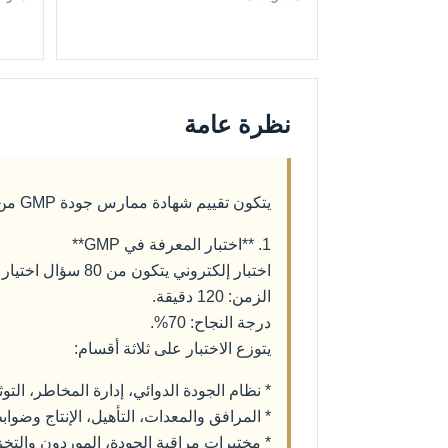
نظرة عامة
يتكون تقييم شهادة ممارس جودة GMP من جزأين إلزاميين:
1. **اختبار المعرفة في GMP**
اختبار إلكتروني يتكون من 80 سؤال اختيار من متعدد قائم على أفضل إجابة وحالات تطبيقية.
الزمن: 120 دقيقة.
درجة النجاح: 70%.
يتوزع الاختبار على ثلاثة أقسام:
* نظام الجودة الدوائي، إدارة المخاطر، التوثيق وسلا
* المرافق والمعدات، التأهيل، الإنتاج وضوابط العملي
* مختبرات مراقبة الجودة، الموردون والتخزين وال