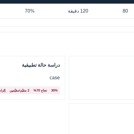
80
120 دقيقة
70%
دراسة حالة تطبيقية
case
30%
نجاح 70%
2 مقيّم/مقيّمين
إلزا