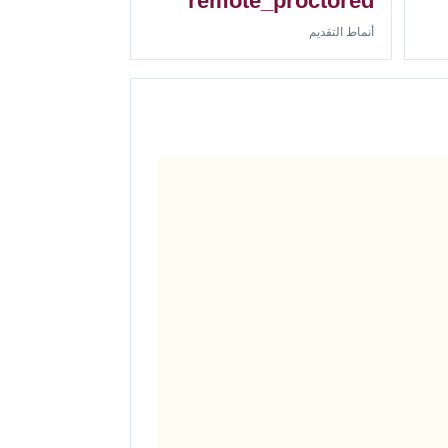
remote_proctored
أنماط التقديم