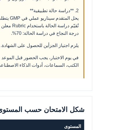
2. **دراسة حالة تطبيقية**
يحل المتقدم سيناريو عملي في GMP يتطلب تحديد المشكلة، احتواء الأثر، التوثيق، التصعيد، تقييم المخاطر، والإجراءات المقترحة.
تُقيّم دراسة الحالة باستخدام Rubric معلن بواسطة مقيّمين مستقلين.
درجة النجاح في دراسة الحالة: 70%.
يلزم اجتياز الجزأين للحصول على الشهادة. 
الكتب، السماعات، أدوات الذكاء الاصطناعي،
شكل الامتحان حسب المستوى
المستوى